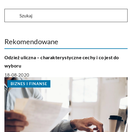
Rekomendowane
LIFE & STYLE
Odzież uliczna – charakterystyczne cechy i co jest do
wyboru
18-08-2020
BIZNES I FINANSE