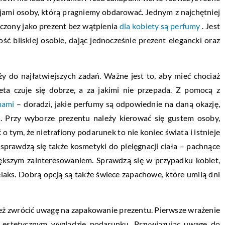
cjami osoby, którą pragniemy obdarować. Jednym z najchętniej
czony jako prezent bez wątpienia
dla kobiety są perfumy
. Jest
ość bliskiej osobie, dając jednocześnie prezent elegancki oraz
y do najłatwiejszych zadań. Ważne jest to, aby mieć chociaż
eta czuje się dobrze, a za jakimi nie przepada. Z pomocą z
mami
– doradzi, jakie perfumy są odpowiednie na daną okazję,
 Przy wyborze prezentu należy kierować się gustem osoby,
 tym, że nietrafiony podarunek to nie koniec świata i istnieje
sprawdzą się także kosmetyki do pielęgnacji ciała – pachnące
większym zainteresowaniem. Sprawdzą się w przypadku kobiet,
relaks. Dobrą opcją są także świece zapachowe, które umilą dni
 też zwrócić uwagę na zapakowanie prezentu. Pierwsze wrażenie
 estetycznym wyglądzie podarunku. Przywiązując uwagę do