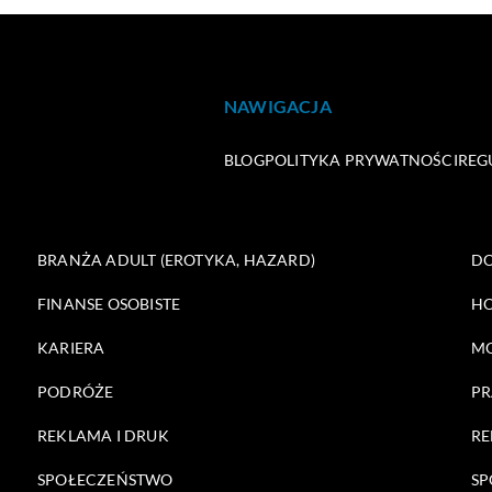
NAWIGACJA
BLOG
POLITYKA PRYWATNOŚCI
REG
BRANŻA ADULT (EROTYKA, HAZARD)
DO
FINANSE OSOBISTE
HO
KARIERA
M
PODRÓŻE
PR
REKLAMA I DRUK
RE
SPOŁECZEŃSTWO
SP