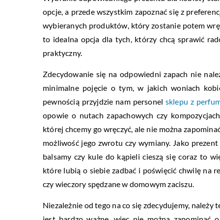
opcje, a przede wszystkim zapoznać się z preferen
wybieranych produktów, który zostanie potem wrę
to idealna opcja dla tych, którzy chcą sprawić rad
praktyczny.
Zdecydowanie się na odpowiedni zapach nie należ
minimalne pojęcie o tym, w jakich woniach kobi
pewnością przyjdzie nam personel
sklepu z perfu
opowie o nutach zapachowych czy kompozycjach.
której chcemy go wręczyć, ale nie można zapominać o
możliwość jego zwrotu czy wymiany. Jako prezent 
balsamy czy kule do kąpieli cieszą się coraz to 
które lubią o siebie zadbać i poświęcić chwilę na 
czy wieczory spędzane w domowym zaciszu.
Niezależnie od tego na co się zdecydujemy, należy
jest bardzo ważne, więc nie można zapominać o