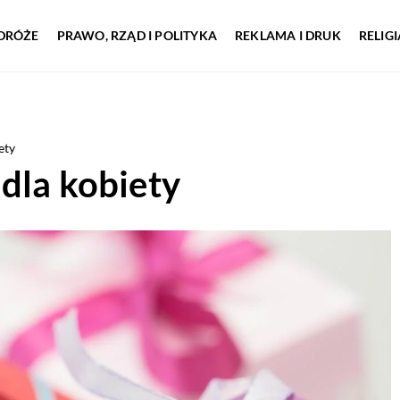
DRÓŻE
PRAWO, RZĄD I POLITYKA
REKLAMA I DRUK
RELIG
ety
dla kobiety