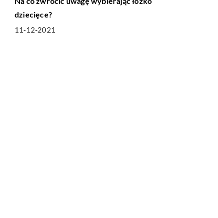
Na co zwrócić uwagę wybierając łóżko
dziecięce?
11-12-2021