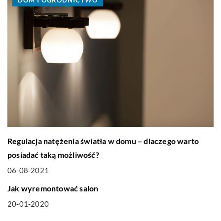
DOM I OGRODNICTWO
Regulacja natężenia światła w domu – dlaczego warto
posiadać taką możliwość?
06-08-2021
DOM I OGRODNICTWO
Jak wyremontować salon
20-01-2020