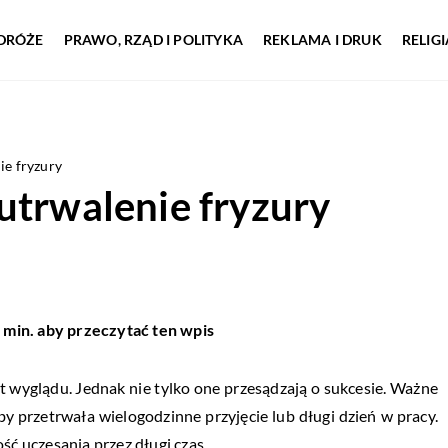
DRÓŻE
PRAWO, RZĄD I POLITYKA
REKLAMA I DRUK
RELIG
ie fryzury
utrwalenie fryzury
 min. aby przeczytać ten wpis
 wyglądu. Jednak nie tylko one przesądzają o sukcesie. Ważne
by przetrwała wielogodzinne przyjęcie lub długi dzień w pracy.
ść uczesania przez długi czas.