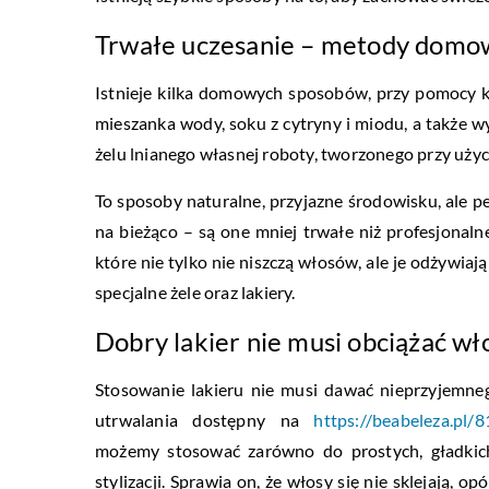
Trwałe uczesanie – metody domow
Istnieje kilka domowych sposobów, przy pomocy k
mieszanka wody, soku z cytryny i miodu, a także w
żelu lnianego własnej roboty, tworzonego przy uży
To sposoby naturalne, przyjazne środowisku, ale
na bieżąco – są one mniej trwałe niż profesjonaln
które nie tylko nie niszczą włosów, ale je odżywiaj
specjalne żele oraz lakiery.
Dobry lakier nie musi obciążać w
Stosowanie lakieru nie musi dawać nieprzyjemnego
utrwalania dostępny na
https://beabeleza.pl/
możemy stosować zarówno do prostych, gładkich 
stylizacji. Sprawia on, że włosy się nie sklejają, o