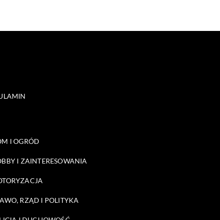
ULAMIN
M I OGRÓD
BBY I ZAINTERESOWANIA
OTORYZACJA
AWO, RZĄD I POLITYKA
LIGIA I DUCHOWOŚĆ