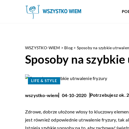
PO
WSZYSTKO-WIEM
>
Blog
>
Sposoby na szybkie utrwalen
Sposoby na szybkie 
LIFE & STYLE
Potrzebujesz ok. 2
wszystko-wiem
04-10-2020
Zdrowe, dobrze ułożone włosy to kluczowy element
jest również odpowiednie utrwalenie fryzury, tak a
Istnieją szybkie sposoby na to, aby zachować świeżo