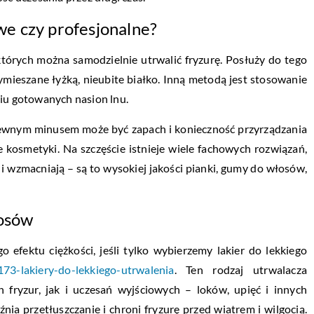
e czy profesjonalne?
tórych można samodzielnie utrwalić fryzurę. Posłuży do tego
ymieszane łyżką, nieubite białko. Inną metodą jest stosowanie
ciu gotowanych nasion lnu.
 pewnym minusem może być zapach i konieczność przyrządzania
e kosmetyki. Na szczęście istnieje wiele fachowych rozwiązań,
ą i wzmacniają – są to wysokiej jakości pianki, gumy do włosów,
łosów
 efektu ciężkości, jeśli tylko wybierzemy lakier do lekkiego
8173-lakiery-do-lekkiego-utrwalenia
. Ten rodzaj utrwalacza
fryzur, jak i uczesań wyjściowych – loków, upięć i innych
późnia przetłuszczanie i chroni fryzurę przed wiatrem i wilgocią.