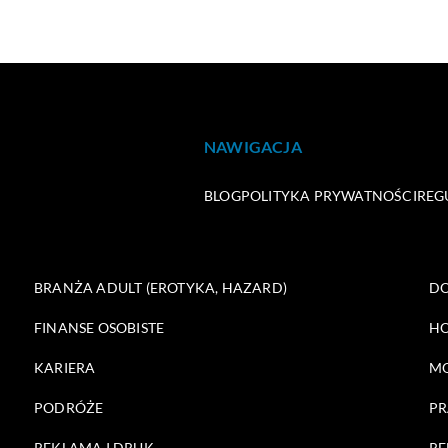
NAWIGACJA
BLOG
POLITYKA PRYWATNOŚCI
REG
BRANŻA ADULT (EROTYKA, HAZARD)
DO
FINANSE OSOBISTE
HO
KARIERA
M
PODRÓŻE
PR
REKLAMA I DRUK
RE