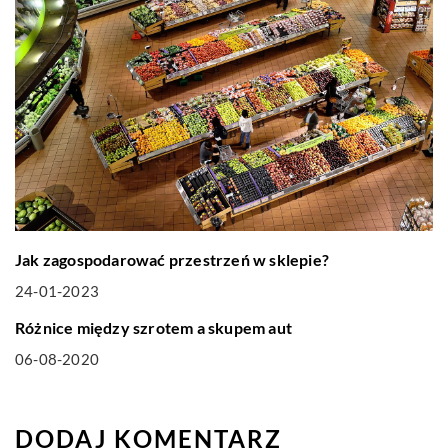
Jak zagospodarować przestrzeń w sklepie?
24-01-2023
BIZNES I FINANSE
Różnice między szrotem a skupem aut
06-08-2020
DODAJ KOMENTARZ