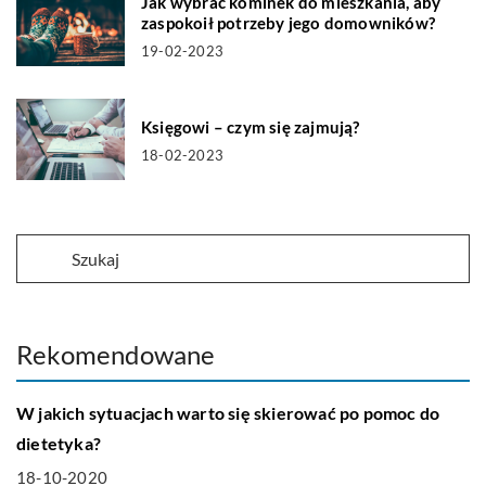
Jak wybrać kominek do mieszkania, aby
zaspokoił potrzeby jego domowników?
19-02-2023
Księgowi – czym się zajmują?
18-02-2023
Rekomendowane
ZDROWY STYL ŻYCIA
W jakich sytuacjach warto się skierować po pomoc do
dietetyka?
18-10-2020