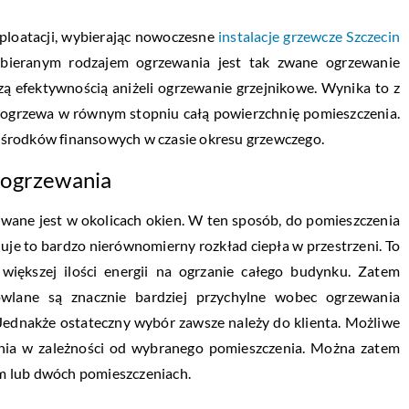
sploatacji, wybierając nowoczesne
instalacje grzewcze Szczecin
wybieranym rodzajem ogrzewania jest tak zwane ogrzewanie
ą efektywnością aniżeli ogrzewanie grzejnikowe. Wynika to z
u ogrzewa w równym stopniu całą powierzchnię pomieszczenia.
 środków finansowych w czasie okresu grzewczego.
 ogrzewania
owane jest w okolicach okien. W ten sposób, do pomieszczenia
oduje to bardzo nierównomierny rozkład ciepła w przestrzeni. To
 większej ilości energii na ogrzanie całego budynku. Zatem
owlane są znacznie bardziej przychylne wobec ogrzewania
Jednakże ostateczny wybór zawsze należy do klienta. Możliwe
ania w zależności od wybranego pomieszczenia. Można zatem
m lub dwóch pomieszczeniach.