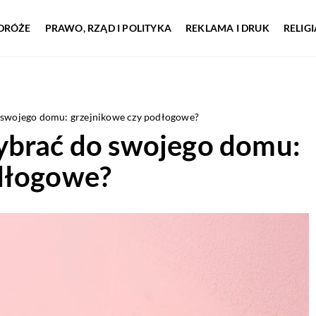
DRÓŻE
PRAWO, RZĄD I POLITYKA
REKLAMA I DRUK
RELIG
 swojego domu: grzejnikowe czy podłogowe?
ybrać do swojego domu:
dłogowe?