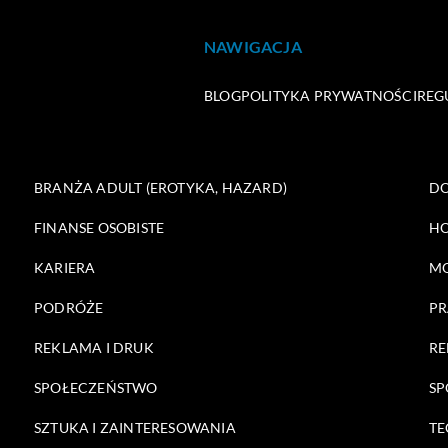
NAWIGACJA
BLOG
POLITYKA PRYWATNOŚCI
REG
BRANŻA ADULT (EROTYKA, HAZARD)
DO
FINANSE OSOBISTE
HO
KARIERA
M
PODRÓŻE
PR
REKLAMA I DRUK
RE
SPOŁECZEŃSTWO
SP
SZTUKA I ZAINTERESOWANIA
TE