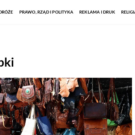
DRÓŻE
PRAWO, RZĄD I POLITYKA
REKLAMA I DRUK
RELIG
bki