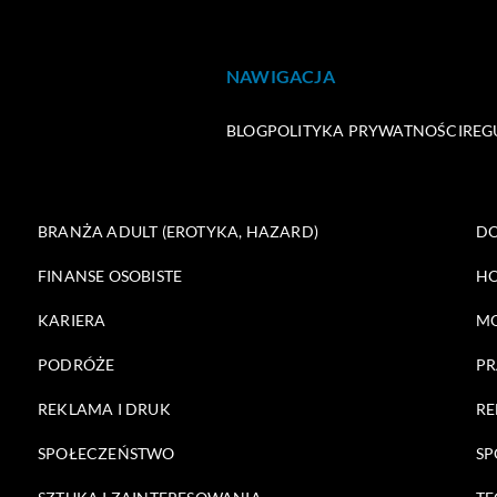
NAWIGACJA
BLOG
POLITYKA PRYWATNOŚCI
REG
BRANŻA ADULT (EROTYKA, HAZARD)
DO
FINANSE OSOBISTE
HO
KARIERA
M
PODRÓŻE
PR
REKLAMA I DRUK
RE
SPOŁECZEŃSTWO
SP