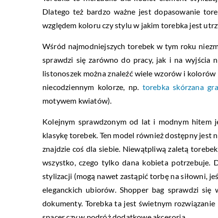
Dlatego też bardzo ważne jest dopasowanie tore
względem koloru czy stylu w jakim torebka jest utr
Wśród najmodniejszych torebek w tym roku niezmie
sprawdzi się zarówno do pracy, jak i na wyjści
listonoszek można znaleźć wiele wzorów i kolorów
niecodziennym kolorze, np.
torebka skórzana gr
motywem kwiatów).
Kolejnym sprawdzonym od lat i modnym hitem 
klasykę torebek. Ten model również dostępny jest na
znajdzie coś dla siebie. Niewątpliwą zaletą torebe
wszystko, czego tylko dana kobieta potrzebuje.
stylizacji (mogą nawet zastąpić torbę na siłowni, je
eleganckich ubiorów. Shopper bag sprawdzi się w
dokumenty. Torebka ta jest świetnym rozwiązanie 
spacer czy w podróż dodatkowe akcesoria.