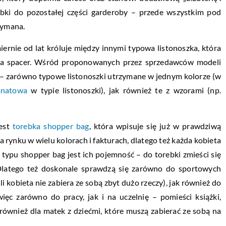
bki do pozostałej części garderoby – przede wszystkim pod
zymana.
rnie od lat króluje między innymi typowa listonoszka, która
a na spacer. Wśród proponowanych przez sprzedawców modeli
 – zarówno typowe listonoszki utrzymane w jednym kolorze (w
anatowa
w typie listonoszki), jak również te z wzorami (np.
jest
torebka shopper bag
, która wpisuje się już w prawdziwą
 rynku w wielu kolorach i fakturach, dlatego też każda kobieta
k typu shopper bag jest ich pojemność – do torebki zmieści się
 Dlatego też doskonale sprawdzą się zarówno do sportowych
śli kobieta nie zabiera ze sobą zbyt dużo rzeczy), jak również do
ięc zarówno do pracy, jak i na uczelnię – pomieści książki,
również dla matek z dziećmi, które muszą zabierać ze sobą na