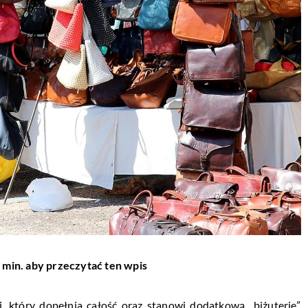
 min. aby przeczytać ten wpis
i, który dopełnia całość oraz stanowi dodatkową „biżuterię”.