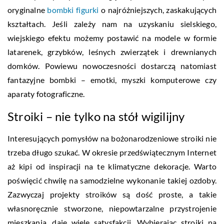
oryginalne
bombki figurki
o najróżniejszych, zaskakujących
kształtach. Jeśli zależy nam na uzyskaniu sielskiego,
wiejskiego efektu możemy postawić na modele w formie
latarenek, grzybków, leśnych zwierzątek i drewnianych
domków. Powiewu nowoczesności dostarczą natomiast
fantazyjne bombki – emotki, myszki komputerowe czy
aparaty fotograficzne.
Stroiki – nie tylko na stół wigilijny
Interesujących pomysłów na bożonarodzeniowe stroiki nie
trzeba długo szukać. W okresie przedświątecznym Internet
aż kipi od inspiracji na te klimatyczne dekoracje. Warto
poświęcić chwilę na samodzielne wykonanie takiej ozdoby.
Zazwyczaj projekty stroików są dość proste, a takie
własnoręcznie stworzone, niepowtarzalne przystrojenie
mieszkania, daje wiele satysfakcji. Wybierając stroiki na