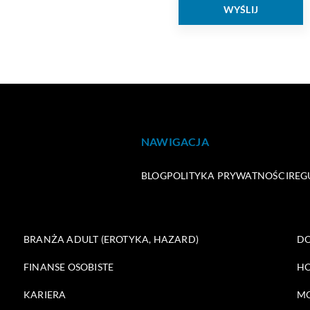
NAWIGACJA
BLOG
POLITYKA PRYWATNOŚCI
REG
BRANŻA ADULT (EROTYKA, HAZARD)
DO
FINANSE OSOBISTE
HO
KARIERA
M