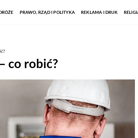
DRÓŻE
PRAWO, RZĄD I POLITYKA
REKLAMA I DRUK
RELIG
ić?
 co robić?