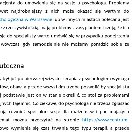
e pacjenta do umówienia się na sesję u psychologa. Problemy
awet najdrobniejszy z nich może okazać się wartym do
ychologiczna w Warszawie
lub w innych miastach polecana jest
 z rzeczywistością, mają problemy z zasypianiem i czują, że ich
sje do specjalisty warto umówić się w przypadku podejrzenia
 wówczas, gdy samodzielnie nie możemy poradzić sobie ze
kuteczna
y był już po pierwszej wizycie. Terapia z psychologiem wymaga
tów, obaw, a przede wszystkim trzeba pozwolić by specjalista
j podstawie jest on w stanie określić, co stoi za problemami
ejnych tajemnic. Co ciekawe, do psychologa nie trzeba zgłaszać
rują również specjalne sesje dla małżeństw i par, mających
emat można przeczytać na stronie
https://www.centrum-
łowo wymienia się czas trwania tego typu terapii, a przede