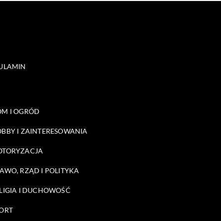
ULAMIN
M I OGRÓD
BBY I ZAINTERESOWANIA
OTORYZACJA
AWO, RZĄD I POLITYKA
LIGIA I DUCHOWOŚĆ
ORT