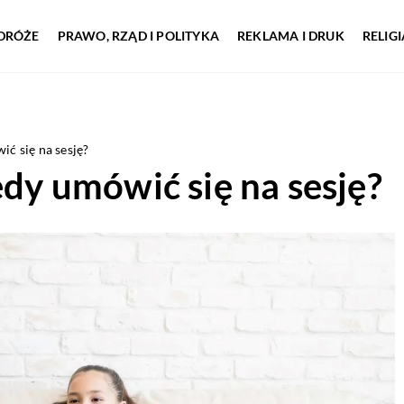
DRÓŻE
PRAWO, RZĄD I POLITYKA
REKLAMA I DRUK
RELIG
ić się na sesję?
edy umówić się na sesję?