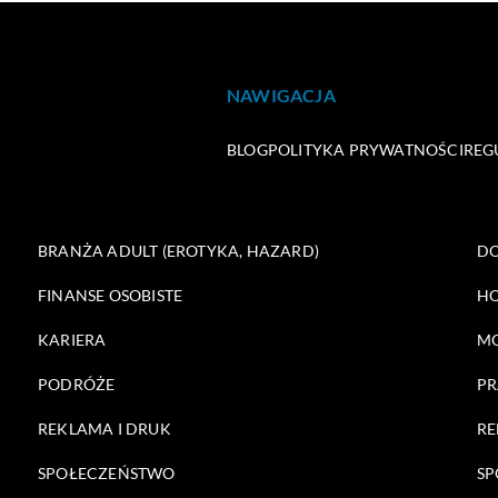
NAWIGACJA
BLOG
POLITYKA PRYWATNOŚCI
REG
BRANŻA ADULT (EROTYKA, HAZARD)
DO
FINANSE OSOBISTE
HO
KARIERA
M
PODRÓŻE
PR
REKLAMA I DRUK
RE
SPOŁECZEŃSTWO
SP