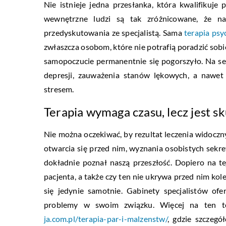
Nie istnieje jedna przesłanka, która kwalifikuj
wewnętrzne ludzi są tak zróżnicowane, że n
przedyskutowania ze specjalistą. Sama
terapia ps
zwłaszcza osobom, które nie potrafią poradzić sobie
samopoczucie permanentnie się pogorszyło. Na se
depresji, zauważenia stanów lękowych, a nawet
stresem.
Terapia wymaga czasu, lecz jest s
Nie można oczekiwać, by rezultat leczenia widoczn
otwarcia się przed nim, wyznania osobistych sekre
dokładnie poznał naszą przeszłość. Dopiero na te
pacjenta, a także czy ten nie ukrywa przed nim kol
się jedynie samotnie. Gabinety specjalistów ofe
problemy w swoim związku. Więcej na ten t
ja.com.pl/terapia-par-i-malzenstw/
, gdzie szczegó