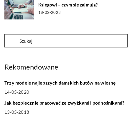
Księgowi – czym się zajmują?
18-02-2023
Rekomendowane
LIFE & STYLE
Trzy modele najlepszych damskich butów na wiosnę
14-05-2020
NIERUCHOMOŚCI I BUDOWNICTWO
Jak bezpiecznie pracować ze zwyżkami i podnośnikami?
13-05-2018