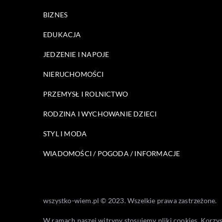
BIZNES
EDUKACJA
JEDZENIE I NAPOJE
NIERUCHOMOŚCI
PRZEMYSŁ I ROLNICTWO
RODZINA I WYCHOWANIE DZIECI
STYL I MODA
WIADOMOŚCI / POGODA / INFORMACJE
wszystko-wiem.pl © 2023. Wszelkie prawa zastrzeżone.
W ramach naszej witryny stosujemy pliki cookies. Korzy