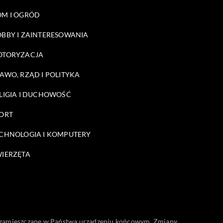
M I OGRÓD
BBY I ZAINTERESOWANIA
OTORYZACJA
AWO, RZĄD I POLITYKA
LIGIA I DUCHOWOŚĆ
ORT
CHNOLOGIA I KOMPUTERY
IERZĘTA
one zamieszczane w Państwa urządzeniu końcowym. Zmiany