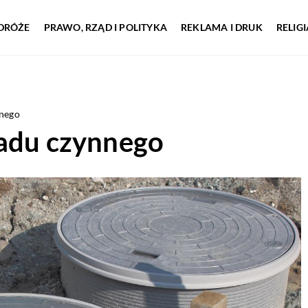
DRÓŻE
PRAWO, RZĄD I POLITYKA
REKLAMA I DRUK
RELIG
nnego
sadu czynnego