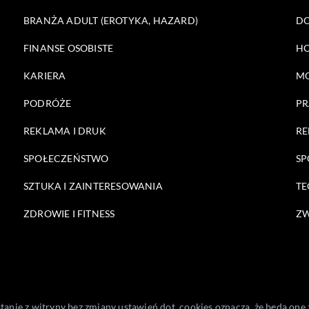
BRANŻA ADULT (EROTYKA, HAZARD)
DO
FINANSE OSOBISTE
HO
KARIERA
M
PODRÓŻE
PR
REKLAMA I DRUK
RE
SPOŁECZEŃSTWO
SP
SZTUKA I ZAINTERESOWANIA
TE
ZDROWIE I FITNESS
ZW
stanie z witryny bez zmiany ustawień dot. cookies oznacza, że będą 