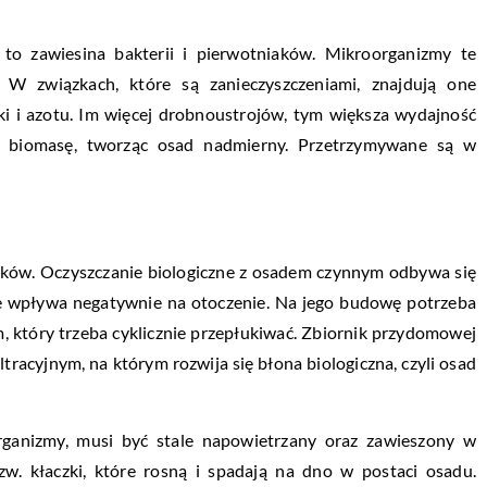
to zawiesina bakterii i pierwotniaków. Mikroorganizmy te
. W związkach, które są zanieczyszczeniami, znajdują one
rki i azotu. Im więcej drobnoustrojów, tym większa wydajność
ją biomasę, tworząc osad nadmierny. Przetrzymywane są w
eków. Oczyszczanie biologiczne z osadem czynnym odbywa się
e wpływa negatywnie na otoczenie. Na jego budowę potrzeba
 który trzeba cyklicznie przepłukiwać. Zbiornik przydomowej
tracyjnym, na którym rozwija się błona biologiczna, czyli osad
rganizmy, musi być stale napowietrzany oraz zawieszony w
tzw. kłaczki, które rosną i spadają na dno w postaci osadu.