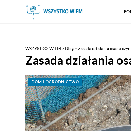
PO
WSZYSTKO-WIEM
>
Blog
>
Zasada działania osadu czy
Zasada działania o
DOM I OGRODNICTWO