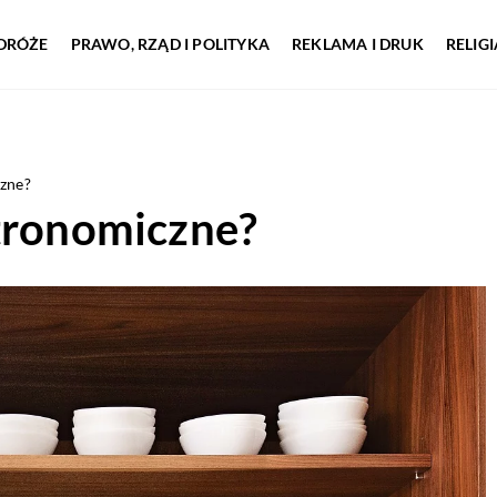
DRÓŻE
PRAWO, RZĄD I POLITYKA
REKLAMA I DRUK
RELIG
czne?
stronomiczne?