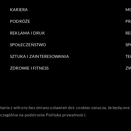
KARIERA
M
PODRÓŻE
PR
REKLAMA I DRUK
RE
SPOŁECZEŃSTWO
SP
SZTUKA I ZAINTERESOWANIA
TE
ZDROWIE I FITNESS
ZW
stanie z witryny bez zmiany ustawień dot. cookies oznacza, że będą 
zczegółów na podstronie
Polityka prywatności
.