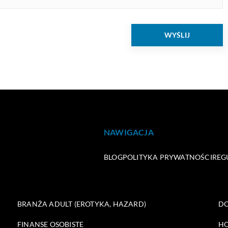
NAWIGACJA
BLOG
POLITYKA PRYWATNOŚCI
REG
BRANŻA ADULT (EROTYKA, HAZARD)
DO
FINANSE OSOBISTE
HO