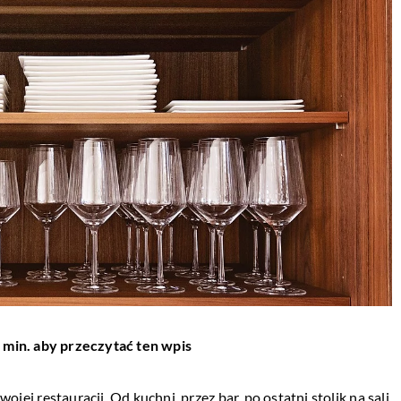
 min. aby przeczytać ten wpis
ej restauracji. Od kuchni, przez bar, po ostatni stolik na sali.